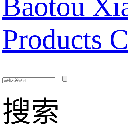
Baotou Xia
Products C
搜索