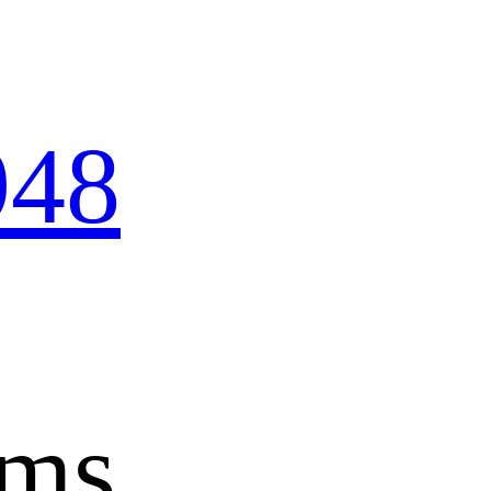
948
ems