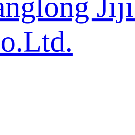
nglong Jij
o.Ltd.