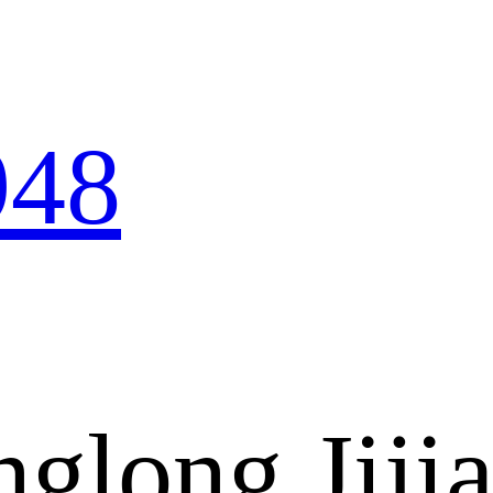
948
glong Jiji