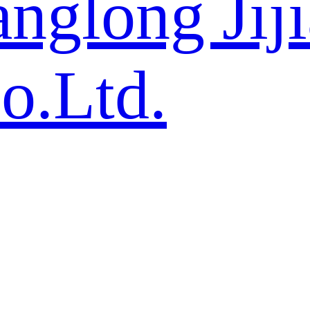
nglong Jij
o.Ltd.