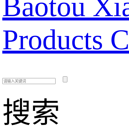
Baotou Xia
Products C
搜索