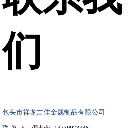
们
包头市祥龙吉佳金属制品有限公司
联
系
人：倪占仓 13739973948