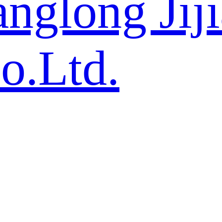
nglong Jij
o.Ltd.