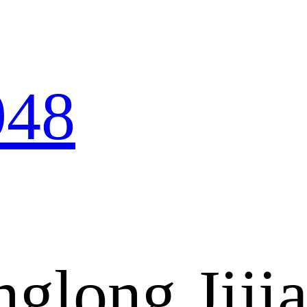
948
glong Jiji