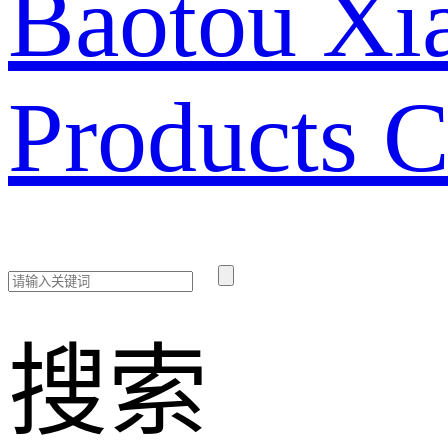
Baotou Xia
Products C
搜索