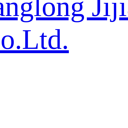
nglong Jij
o.Ltd.