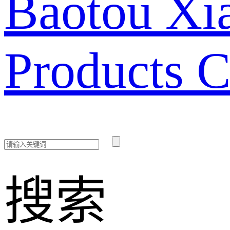
Baotou Xia
Products C
搜索