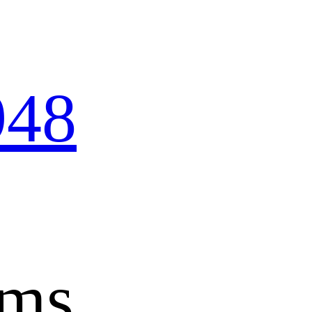
948
ems