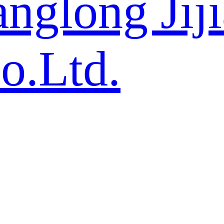
nglong Jij
o.Ltd.