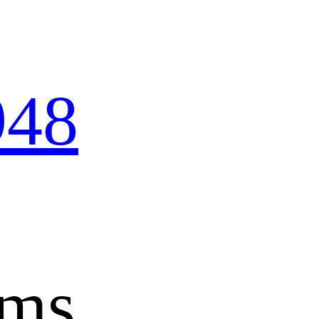
948
ems