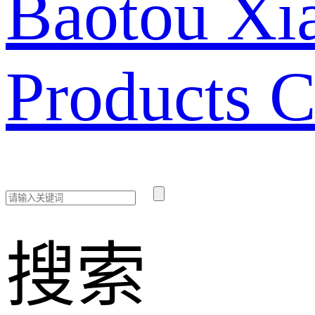
Baotou Xia
Products C
搜索